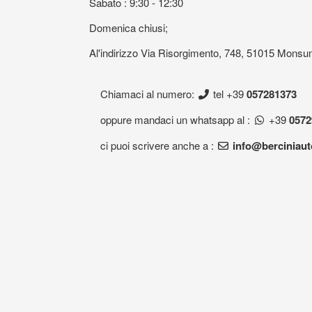
Sabato : 9:30 - 12:30
Domenica chiusi;
Al'indirizzo Via Risorgimento, 748, 51015 Mon
Chiamaci al numero:
tel +39
057281373
oppure mandaci un whatsapp al :
+39
0572
ci puoi scrivere anche a :
info@berciniau