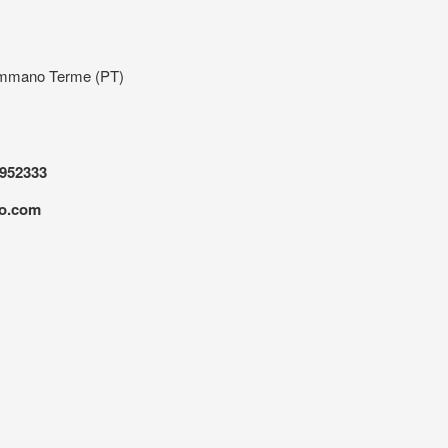
summano Terme (PT)
952333
to.com