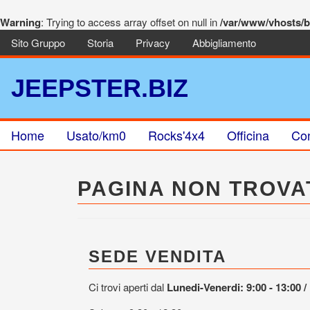
Warning
: Trying to access array offset on null in
/var/www/vhosts/be
Sito Gruppo
Storia
Privacy
Abbigliamento
JEEPSTER.BIZ
Home
Usato/km0
Rocks'4x4
Officina
Con
PAGINA NON TROVA
SEDE VENDITA
Ci trovi aperti dal
Lunedi-Venerdi: 9:00 - 13:00 / 