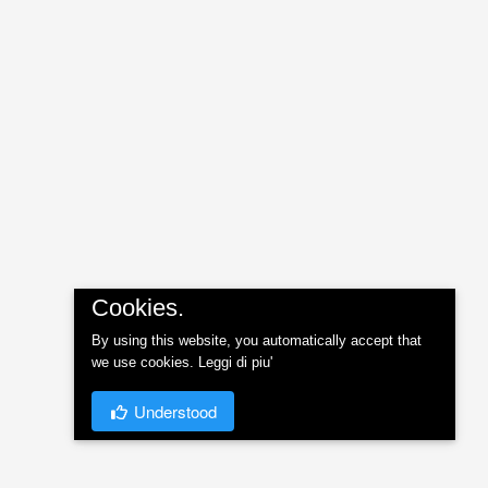
Cookies.
By using this website, you automatically accept that
we use cookies.
Leggi di piu'
Understood