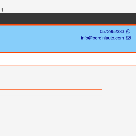
11
0572952333
info@berciniauto.com